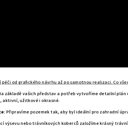
í péči od grafického návrhu až po samotnou realizaci. Co v
 Na základě vašich představ a potřeb vytvoříme detailní plán
 aktivní, užitkové i okrasné.
ce
: Připravíme pozemek tak, aby byl ideální pro zahradní úpr
cí výsevu nebo trávníkových koberců založíme krásný trávní