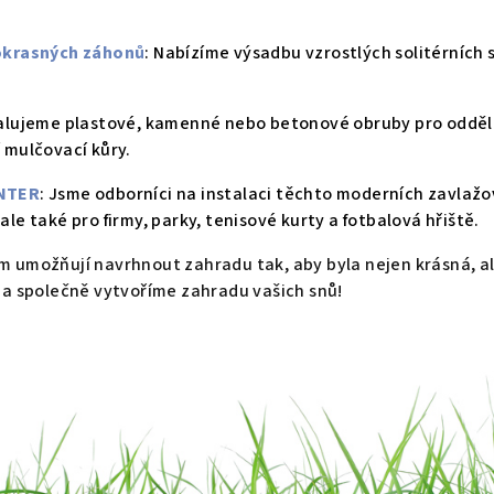
okrasných záhonů
: Nabízíme výsadbu vzrostlých solitérních 
talujeme plastové, kamenné nebo betonové obruby pro odděl
 mulčovací kůry.
UNTER
: Jsme odborníci na instalaci těchto moderních zavlaž
le také pro firmy, parky, tenisové kurty a fotbalová hřiště.
 umožňují navrhnout zahradu tak, aby byla nejen krásná, al
a společně vytvoříme zahradu vašich snů!