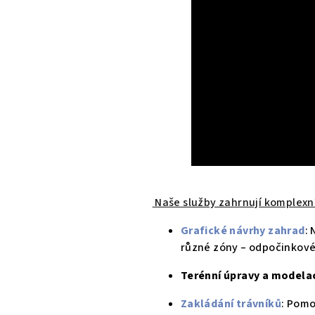
L
A
H
Y
.
Naše služby zahrnují komplexn
C
Grafické návrhy zahrad
:
Z
různé zóny – odpočinkové,
Terénní úpravy a modela
-
Zakládání trávníků
: Pomo