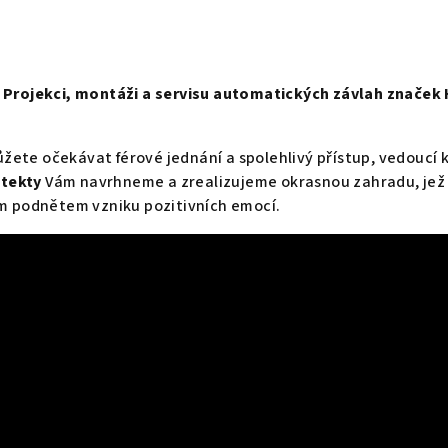
Projekci, montáži a servisu automatických závlah znače
žete očekávat férové jednání a spolehlivý přístup, vedoucí k
itekty
Vám navrhneme a zrealizujeme okrasnou zahradu, jež 
m podnětem vzniku pozitivních emocí.