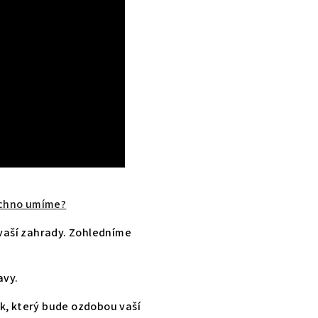
šechno umíme?
 vaší zahrady. Zohledníme
avy.
k, který bude ozdobou vaší