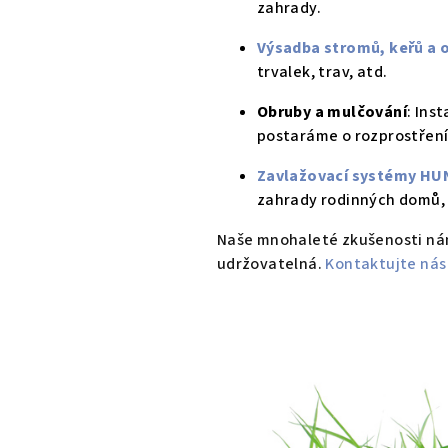
zahrady.
o
Výsadba stromů, keřů a 
d
trvalek, trav, atd.
Obruby a mulčování
: Ins
p
postaráme o rozprostření
Zavlažovací systémy H
r
zahrady rodinných domů, a
o
Naše mnohaleté zkušenosti nám
udržovatelná.
Kontaktujte nás
j
e
k