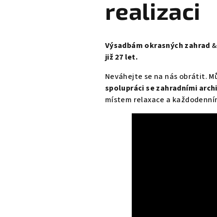
realizaci
H
R
Výsadbám okrasných zahrad
&
již 27 let.
A
Neváhejte se na nás obrátit. Mů
D
spolupráci se zahradními arch
místem relaxace a každodenní
Y
Z
A
V